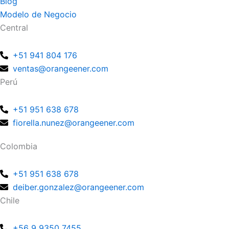
Blog
Modelo de Negocio
Central
+51 941 804 176
ventas@orangeener.com
Perú
+51 951 638 678
fiorella.nunez@orangeener.com
Colombia
+51 951 638 678
deiber.gonzalez@orangeener.com
Chile
+56 9 9350 7455