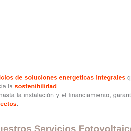
icios de soluciones energeticas integrales
q
cia la
sostenibilidad
.
hasta la instalación y el financiamiento, gara
yectos
.
estros Servicios Fotovoltai