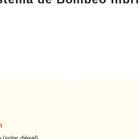
n
(solar diésel)