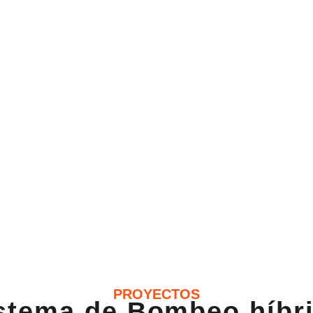
o
PROYECTOS
stema de Bombeo híbr