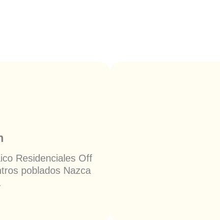
n
ico Residenciales Off
ntros poblados Nazca
.