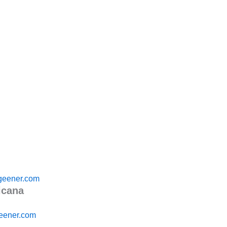
ngeener.com
icana
eener.com