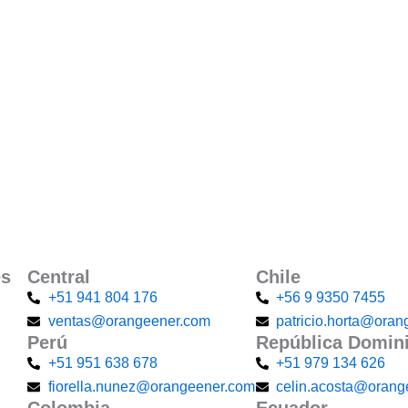
és
Central
Chile
+51 941 804 176
+56 9 9350 7455
ventas@orangeener.com
patricio.horta@ora
Perú
República Domin
+51 951 638 678
+51 979 134 626
fiorella.nunez@orangeener.com
celin.acosta@orang