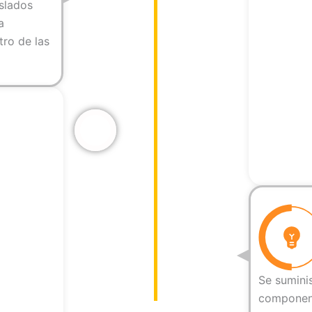
slados
a
tro de las
Se suminis
component